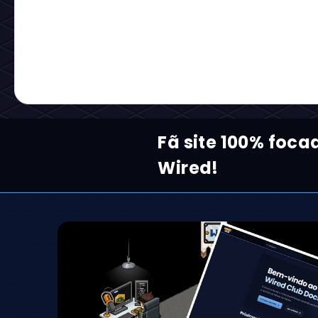
Fã site 100% foca
Wired!