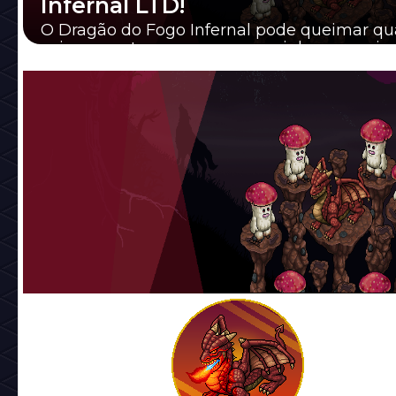
Infernal LTD!
O Dragão do Fogo Infernal pode queimar qu
coisa que atravesse o seu caminho num pisc
olhos. Nem Kahleessi se atreveria com ele! R..