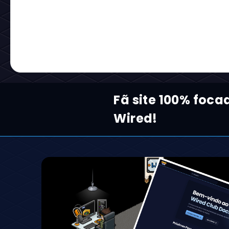
Fã site 100% foca
Wired!