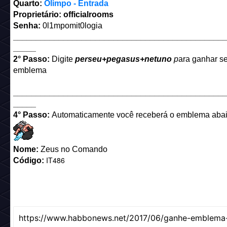
Quarto:
Olimpo - Entrada
Proprietário: officialr
oom
s
Senha:
0l1mpomit0logia
______________________________________________
_____
2° Passo:
Digite
perseu+pegasus+netuno
p
ara ganhar s
emblema
______________________________________________
_____
4° Passo:
Automaticamente você receberá o emblema abai
Nome:
Zeus no Comando
IT486
Código: