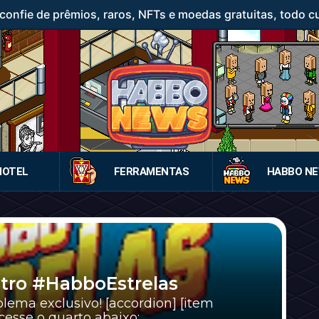
confie de prêmios, raros, NFTs e moedas gratuitas, todo c
HOTEL
FERRAMENTAS
HABBO N
tro #HabboEstrelas
ma exclusivo! [accordion] [item
esse o quarto abaixo: ...