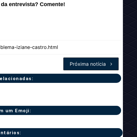
u da entrevista? Comente!
Próxima notícia
relacionadas:
m um Emoji:
ntários: