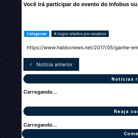
Você irá participar do evento do Infobus o
#Jogos criados por usuários
Categorias
Notícia anterior
Notícias 
Carregando...
Reaja co
Carregando...
Come