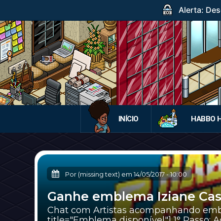
Alerta: Des
INÍCIO
HABBO 
Por (missing text) em
14/05/2017
-
10:00
Ganhe emblema Iziane Cas
Chat com Artistas acompanhando emble
title="Emblema disponível"] 1° Passo: Ac