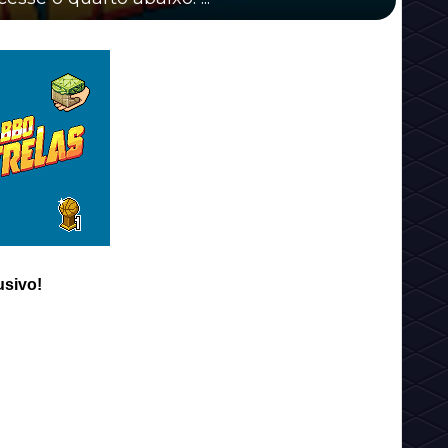
sivo!