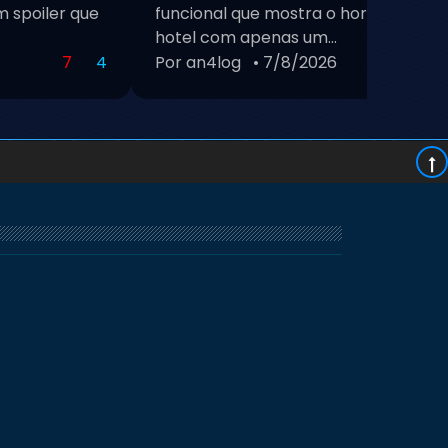
 spoiler que
funcional que mostra o horário de Bra
hotel com apenas um...
7
4
Por an4log
• 7/8/2026