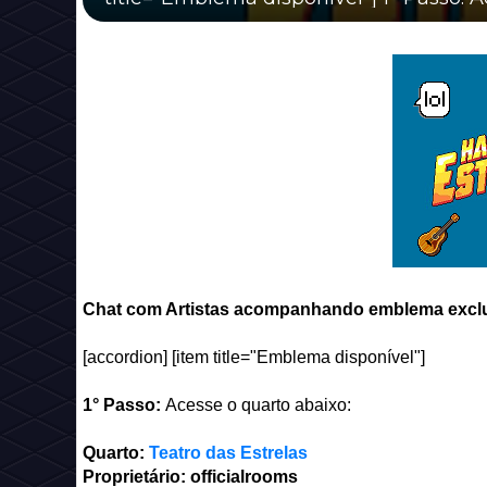
Chat com Artistas acompanhando emblema exclu
[accordion] [item title="Emblema disponível"]
1° Passo:
Acesse o quarto abaixo:
Quarto:
Teatro das Estrelas
Proprietário: officialrooms