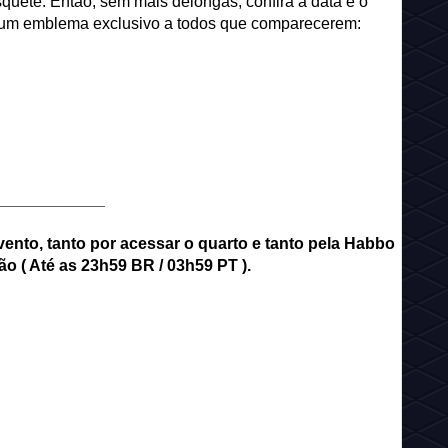
quete. Então, sem mais delongas, confira a data e o
om um emblema exclusivo a todos que comparecerem:
____________
ento, tanto por acessar o quarto e tanto pela Habbo
ão ( Até as 23h59 BR / 03h59 PT ).