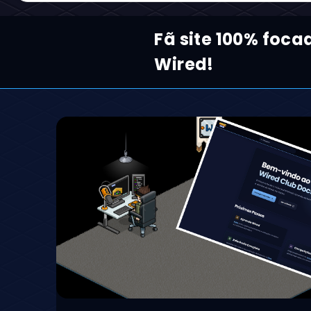
Fã site 100% foca
Wired!