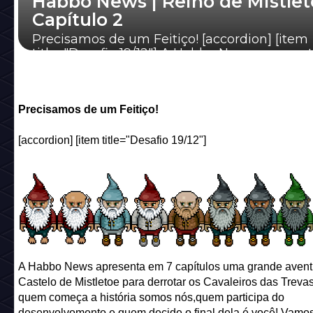
Habbo News | Reino de Mistlet
Capítulo 2
Precisamos de um Feitiço! [accordion] [item
title="Desafio 19/12"] A Habbo News apresen
capítulos uma grande aventura no Ca...
Precisamos de um Feitiço!
[accordion] [item title="Desafio 19/12"]
A Habbo News apresenta em 7 capítulos uma grande avent
Castelo de Mistletoe para derrotar os Cavaleiros das Trevas
quem começa a história somos nós,quem participa do
desenvolvomento e quem decide o final dela é você! Vamos