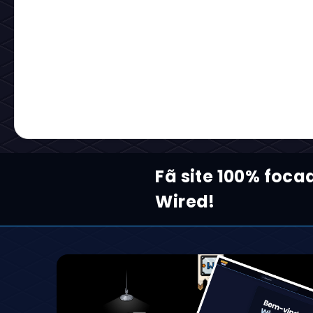
Fã site 100% foca
Wired!