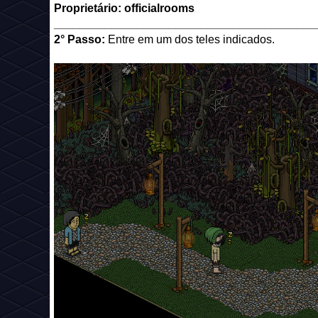
Proprietário: officialrooms
_________________________________________
2° Passo:
Entre em um dos teles indicados.