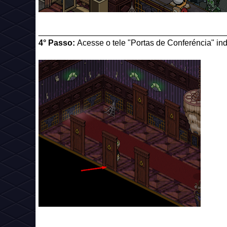
_________________________________________
4° Passo:
Acesse o tele "Portas de Conferéncia" in
_________________________________________