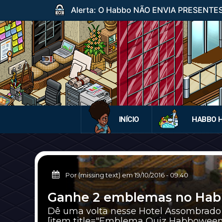
Alerta: O Habbo NÃO ENVIA PRESENTES p
INÍCIO
HABBO 
Por (missing text) em
19/10/2016
-
09:40
Ganhe 2 emblemas no Habb
Dê uma volta nesse Hotel Assombrado 
[item title="Emblema Quiz Habboween I"]