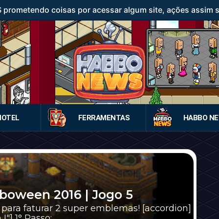
rometendo coisas por acessar algum site, ações assim sã
HOTEL
FERRAMENTAS
HABBO N
oween 2016 | Jogo 5
para faturar 2 super emblemas! [accordion]
 1° Passo: ...