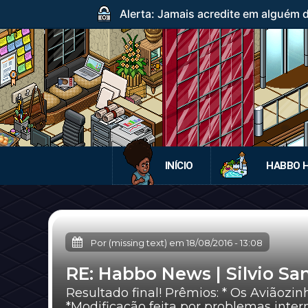
Alerta: Jamais acredite em alguém
INÍCIO
HABBO 
Por (missing text) em
18/08/2016
-
13:08
RE: Habbo News | Silvio Sa
Resultado final! Prêmios: * Os Aviãozi
*Modificação feita por problemas internos.