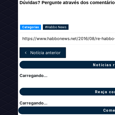
Dúvidas? Pergunte através dos comentário
#Habbo News
Categorias
Notícia anterior
Notícias 
Carregando...
Reaja co
Carregando...
Come