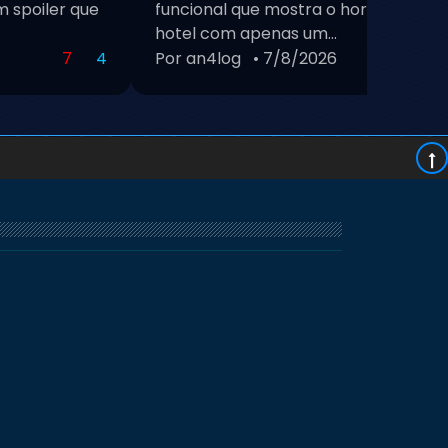
 spoiler que
funcional que mostra o horário de Bra
hotel com apenas um...
7
4
Por an4log
• 7/8/2026