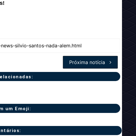
s!
Próxima notícia
relacionadas:
m um Emoji:
ntários: