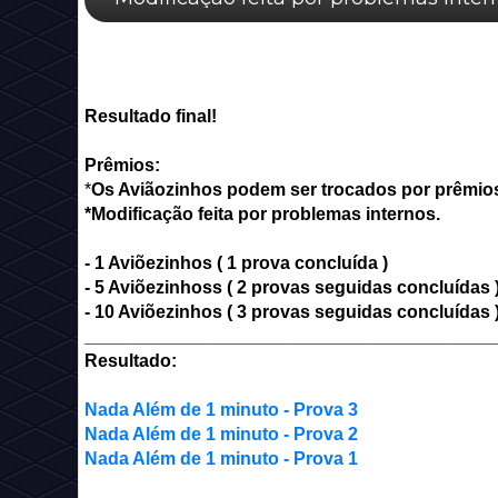
Resultado final!
Prêmios:
*
Os Aviãozinhos podem
ser trocados por prêmio
*Modificação feita por problemas internos.
- 1 Aviõezinhos ( 1 prova
concluída )
- 5
Aviõezinhos
s
( 2 provas
seguidas
concluídas 
- 10
Aviõezinhos
( 3 provas
seguidas
concluídas 
_________________________________________
Resultado:
Nada Além de 1 minuto - Prova 3
Nada Além de 1 minuto - Prova 2
Nada Além de 1 minuto - Prova 1