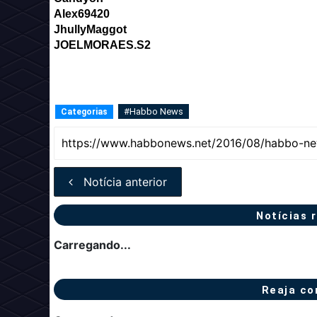
Alex69420
JhullyMaggot
JOELMORAES.S2
#Habbo News
Categorias
Notícia anterior
Notícias 
Carregando...
Reaja co