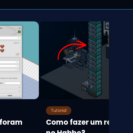
Tutorial
 foram
Como fazer um relógio 
no Habbo?