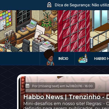
Dica de Segurança: Não utili
INÍCIO
HABBO 
Por (missing text) em
14/08/2016
-
16:00
Habbo News | Trenzinho - D
Mini-desafios em nosso site! Regras: -
definido para serem publicados, ou seja, 