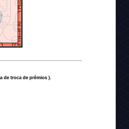
________________________________
a de troca de prêmios ).