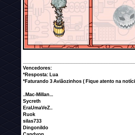
_________________________________________
Vencedores:
*Resposta: Lua
*Faturando 3 Aviãozinhos ( Fique atento na notíci
..Mac-Millan...
Sycreth
EraUmaVeZ..
Ruok
silas733
Dingonildo
Candyon