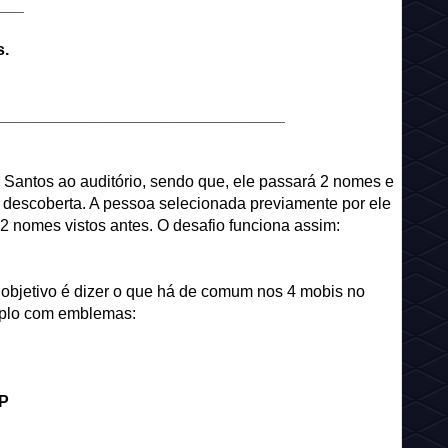
___
s.
________________________________
 Santos ao auditório, sendo que, ele passará 2 nomes e
r descoberta. A pessoa selecionada previamente por ele
 2 nomes vistos antes. O desafio funciona assim:
o objetivo é dizer o que há de comum nos 4 mobis no
mplo com emblemas:
 P
________________________________