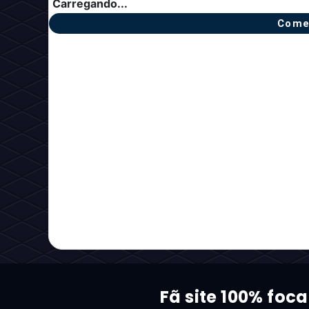
Carregando...
Come
Fã site 100% foc