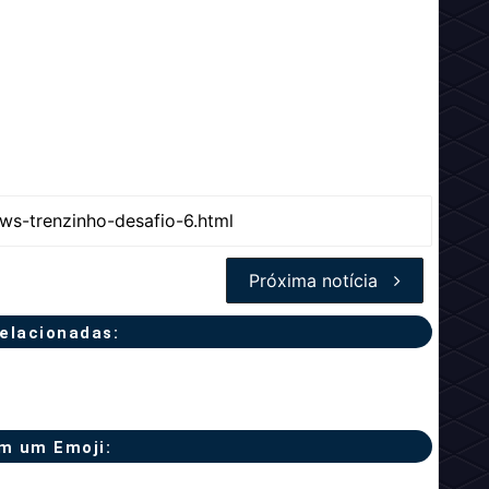
Próxima notícia
relacionadas:
m um Emoji: