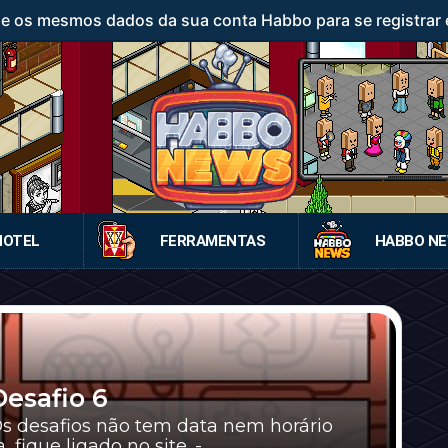
ze os mesmos dados da sua conta Habbo para se registrar 
HOTEL
FERRAMENTAS
HABBO N
esafio 6
 Os desafios não tem data nem horário
fique ligado no site. -...