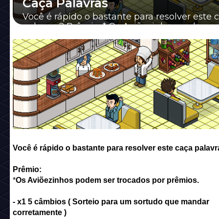
Caça Palavras
Você é rápido o bastante para resolver este 
palavras? Prêmio: * Os Aviõezinhos podem s
trocados por prêmios. - x1 5 câmbios ( Sorte...
Você é rápido o bastante para resolver este caça palav
Prêmio:
*
Os Aviõezinhos podem
ser trocados por prêmios.
- x1 5 câmbios
( Sorteio para um sortudo que mandar
corretamente )