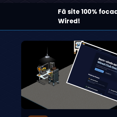
Fã site 100% foca
Wired!