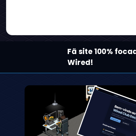
Fã site 100% foca
Wired!