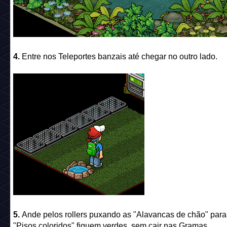
4.
Entre nos Teleportes banzais até chegar no outro lado.
5.
Ande pelos rollers puxando as "Alavancas de chão" para
"Pisos coloridos" fiquem verdes, sem cair nas Gramas.