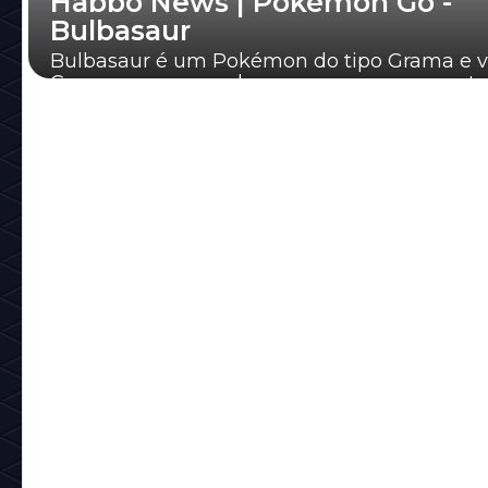
Habbo News | Pokémon Go -
Bulbasaur
Bulbasaur é um Pokémon do tipo Grama e v
Comece a procura-lo para que possa o captu
Evoluções: 1. Bulbasaur 2. Ivysaur 3. Venusa...