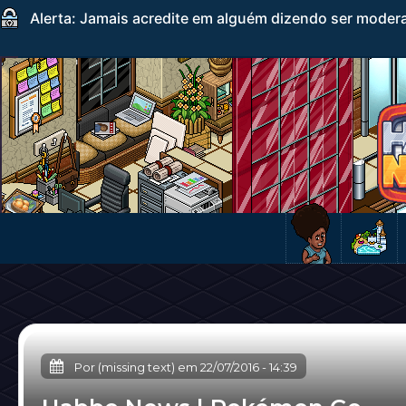
Alerta: Jamais acredite em alguém dizendo ser mode
Por (missing text) em
22/07/2016
-
14:39