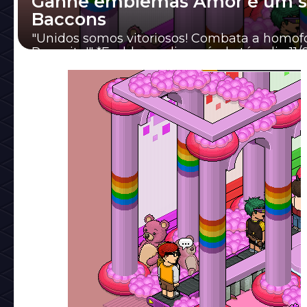
Ganhe emblemas Amor é um s
Baccons
"Unidos somos vitoriosos! Combata a homofo
Respeite!" *Emblema disponível até o dia 11/
( Segunda-feira ). 1° Passo: A...