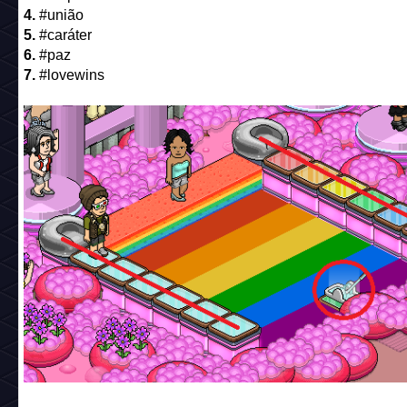
4.
#união
5.
#caráter
6.
#paz
7.
#lovewins