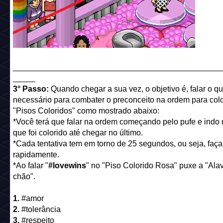
______________________________________________
_____
3° Passo:
Quando chegar a sua vez, o objetivo é, falar o q
necessário para combater o preconceito na ordem para colo
"Pisos Coloridos" como mostrado abaixo:
*Você terá que falar na ordem começando pelo pufe e indo 
que foi colorido até chegar no último.
*Cada tentativa tem em torno de 25 segundos, ou seja, faça
rapidamente.
*Ao falar "
#lovewins
" no "Piso Colorido Rosa" puxe a "Ala
chão".
1.
#amor
2.
#tolerância
3.
#respeito