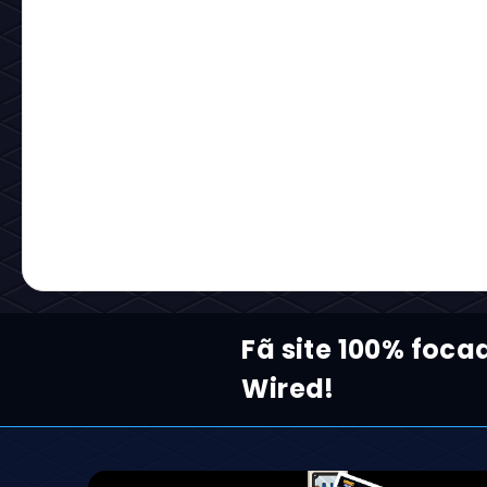
Fã site 100% foca
Wired!