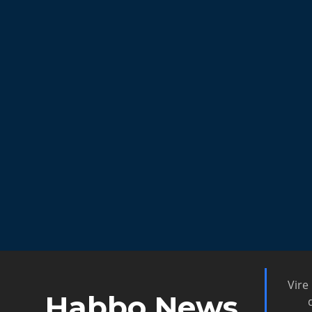
Vire
Habbo News