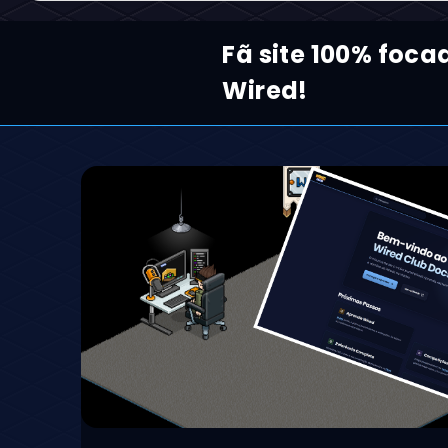
Fã site 100% foca
Wired!