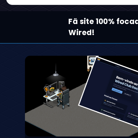
Fã site 100% foca
Wired!