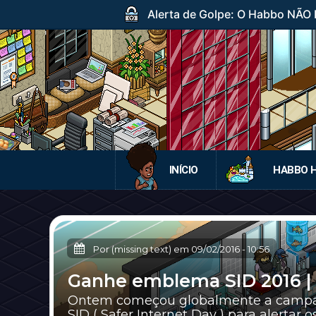
Alerta de Golpe: O Habbo NÃO DI
INÍCIO
HABBO 
Por (missing text) em
09/02/2016
-
10:56
Ganhe emblema SID 2016 |
Ontem começou globalmente a campan
SID ( Safer Internet Day ) para alertar os