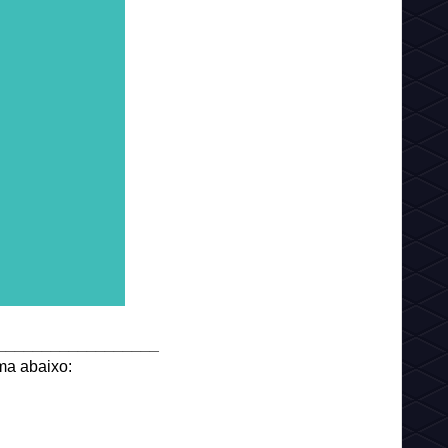
__________________
ma abaixo: