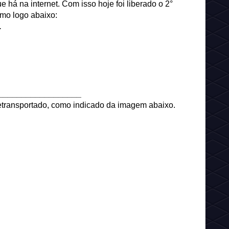
e há na internet. Com isso hoje foi liberado o 2°
mo logo abaixo:
.
__________________
etransportado, como indicado da imagem abaixo.