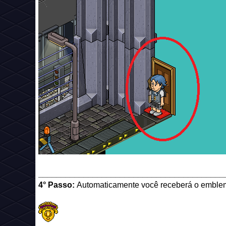
_________________________________________
4° Passo:
Automaticamente você receberá o emble