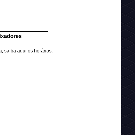
__________________
ixadores
a
, saiba aqui os horários: