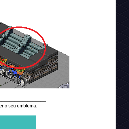
__________________
ber o seu emblema.