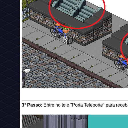
_________________________________________
3° Passo:
Entre no tele "Porta Teleporte" para rece