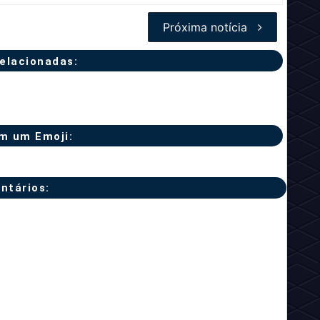
Próxima notícia
relacionadas:
m um Emoji:
ntários: