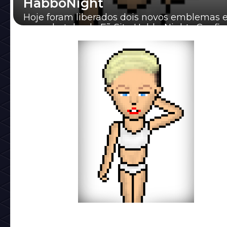
HabboNight
Hoje foram liberados dois novos emblemas
nosso hotel pela Fã Site HabboNight. Confi
ganhar o emblema da Miley Cyrus logo abaixo: