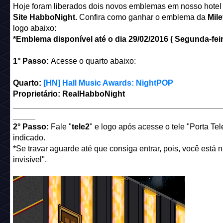
Hoje foram liberados dois novos emblemas em nosso hotel
Site HabboNight.
Confira como ganhar o emblema da
Mil
logo abaixo:
*Emblema disponível até o dia 29/02/2016 ( Segunda-feira
1° Passo:
Acesse o quarto abaixo:
Quarto:
[HN] Hall Music Awards: NightPOP
Proprietário: RealHabboNight
______________________________________________
_____
2° Passo:
Fale "
tele2
" e logo após acesse o tele "Porta Tel
indicado.
*Se travar aguarde até que consiga entrar, pois, você está na
invisível".