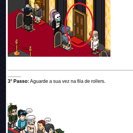
______________________________________________
_____
3° Passo:
Aguarde a sua vez na fila de rollers.