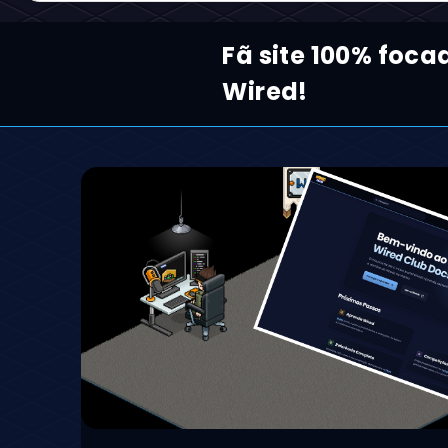
Fã site 100% foca
Wired!