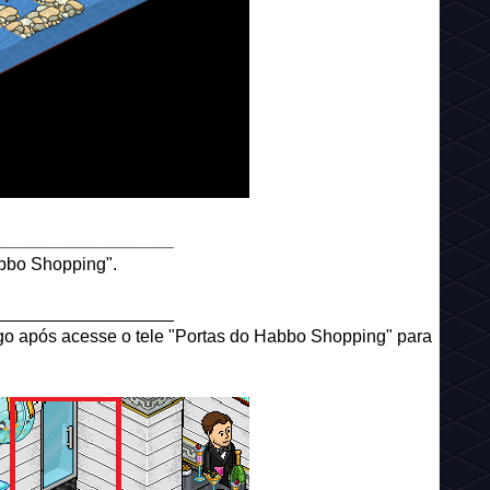
__________________
abbo Shopping".
__________________
ogo após acesse o tele "Portas do Habbo Shopping" para