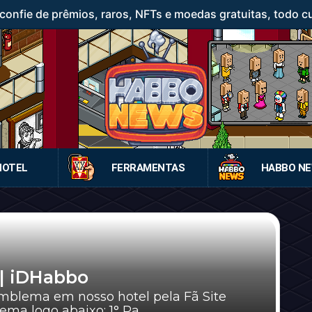
confie de prêmios, raros, NFTs e moedas gratuitas, todo c
HOTEL
FERRAMENTAS
HABBO N
| iDHabbo
ma em nosso hotel pela Fã Site
a logo abaixo: 1° Pa...