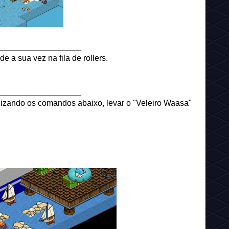
__________________
e a sua vez na fila de rollers.
__________________
ilizando os comandos abaixo, levar o "Veleiro Waasa"