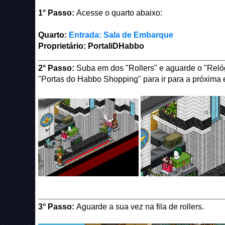
1° Passo:
Acesse o quarto abaixo:
Quarto:
Entrada: Sala de Embarque
Proprietário: PortaliDHabbo
_________________________________________
2° Passo:
Suba em
dos "Rollers" e aguarde o "Relóg
"Portas do Habbo Shopping" para ir para a próxima 
_________________________________________
3° Passo:
Aguarde a sua vez na fila de rollers.