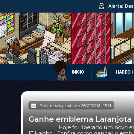
Alerta: Des
INÍCIO
HABBO 
Por (missing text) em
26/01/2016
-
15:21
Ganhe emblema Laranjota 
Hoje foi liberado um novo emble
IDHabbo. Confira como ganhar o emblem