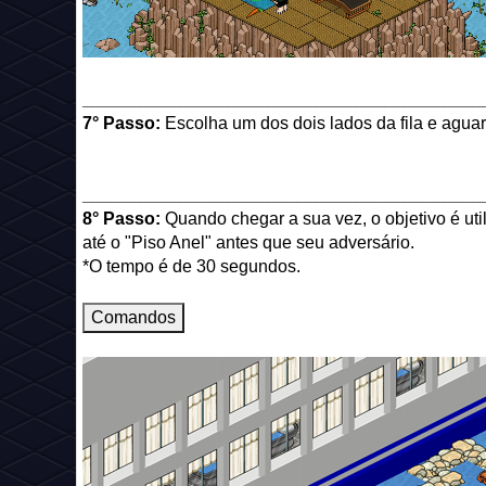
_________________________________________
7° Passo:
Escolha um dos dois lados da fila e aguard
_________________________________________
8° Passo:
Quando chegar a sua vez, o objetivo é ut
até o "Piso Anel" antes que seu adversário.
*O tempo é de 30 segundos.
Comandos