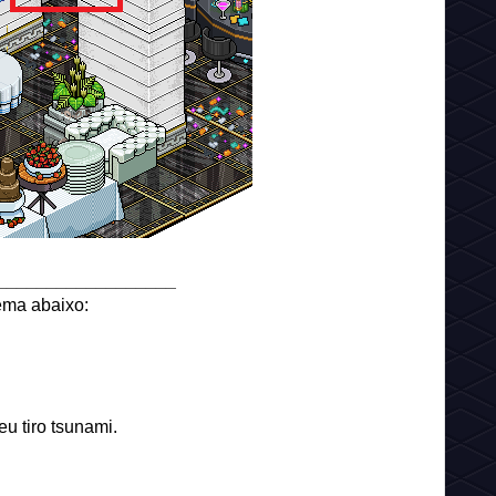
__________________
ema abaixo:
u tiro tsunami.