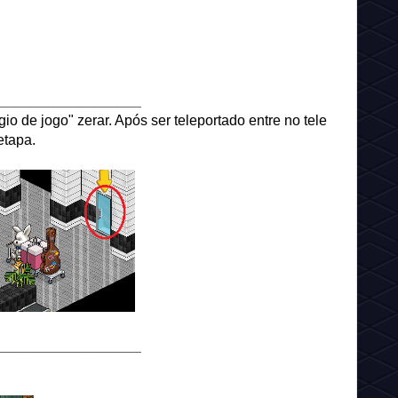
__________________
io de jogo" zerar. Após ser teleportado entre no tele
etapa.
__________________