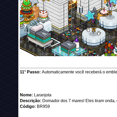
_________________________________________
11° Passo:
Automaticamente você receberá o embl
Nome:
Laranjota
Descrição:
Domador dos 7 mares! Eles tiram onda, e
Código:
BR959