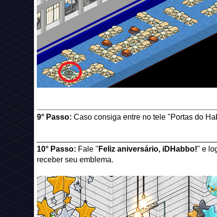
_________________________________________
9° Passo:
Caso consiga entre no tele "Portas do H
_________________________________________
10° Passo:
Fale "
Feliz aniversário, iDHabbo!
" e l
receber seu emblema.