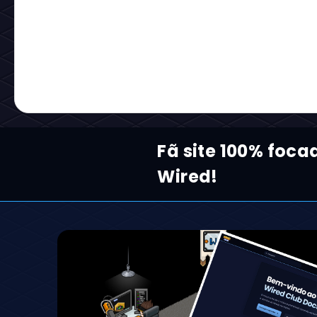
Fã site 100% foca
Wired!