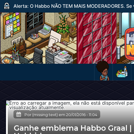
Alerta: O Habbo NÃO TEM MAIS MODERADORES. Se ve
Por (missing text) em
20/01/2016
-
11:04
Ganhe emblema Habbo Graal |