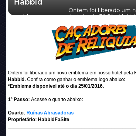
Habbid
Ontem foi liberado um no
emblema em nosso hotel pela Fã Site Habbi
Confira como ganhar o emblema lo...
Ontem foi liberado um novo emblema em nosso hotel pela
Habbid.
Confira como ganhar o emblema logo abaixo:
*Emblema disponível até o dia 25/01/2016.
1° Passo:
Acesse o quarto abaixo:
Quarto:
Ruínas Abrasadoras
Proprietário: HabbidFaSite
______________________________________________
_____