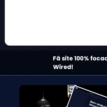
Fã site 100% foca
Wired!