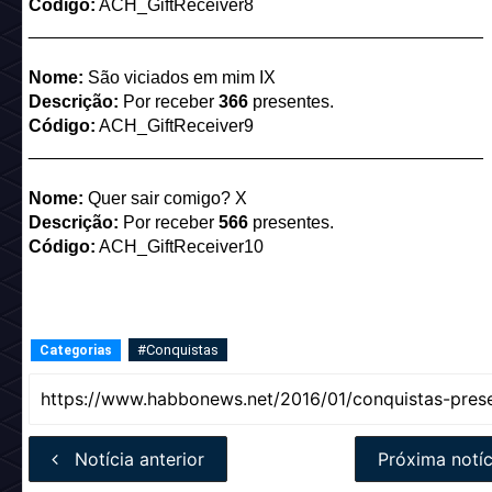
Código:
ACH_GiftReceiver8
______________________________________________
Nome:
São viciados em mim IX
Descrição:
Por receber
366
presentes.
Código:
ACH_GiftReceiver9
______________________________________________
Nome:
Quer sair comigo? X
Descrição:
Por receber
566
presentes.
Código:
ACH_GiftReceiver10
#Conquistas
Categorias
Notícia anterior
Próxima notíc