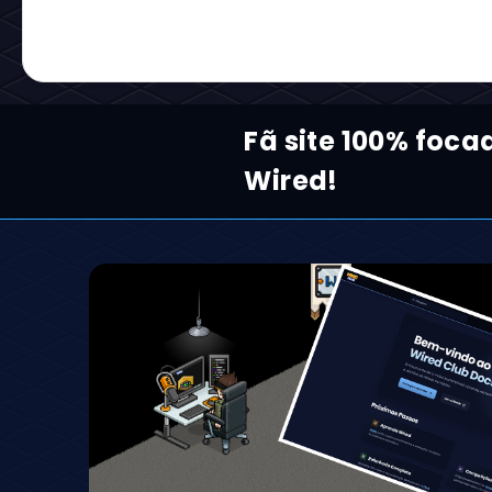
Fã site 100% foca
Wired!