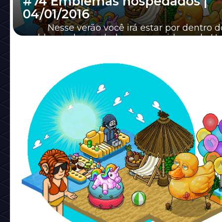
#74 Emblemas hospedados |
04/01/2016
Nesse verão você irá estar por dentro d
emblemas hospedados nos servidores do H
Hotel aqui na Habbo News! Hoje ( 04/01 ) fo...