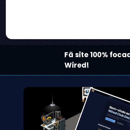
Fã site 100% foca
Wired!