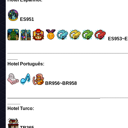
ES951
ES953~E
______________________________________________
____
Hotel Português:
BR956~BR958
____________________________________
__________
_____
Hotel Turco:
TR365