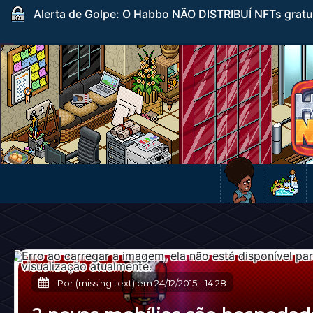
Alerta de Golpe: O Habbo NÃO DISTRIBUÍ NFTs gratuito
Por (missing text) em
24/12/2015
-
14:28