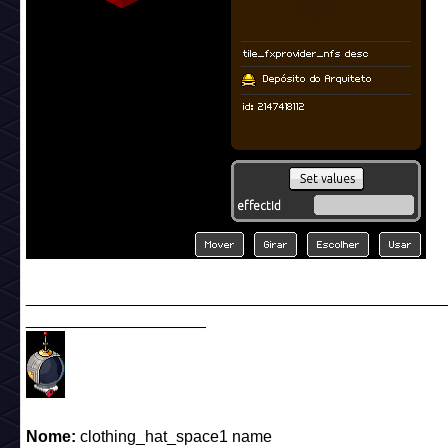
______________________________________________
____________________
Nome:
clothing_hat_space1 name