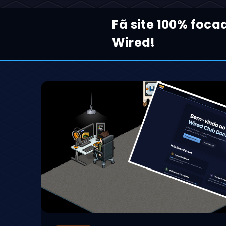
Fã site 100% foc
Wired!