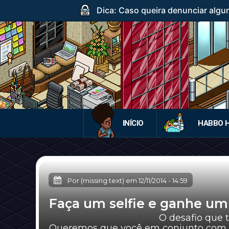
Dica: Caso queira denunciar algum
INÍCIO
HABBO 
Por (missing text) em
12/11/2014
-
14:59
Faça um selfie e ganhe u
O desafio que temos é para
Queremos que você em conjunto com to