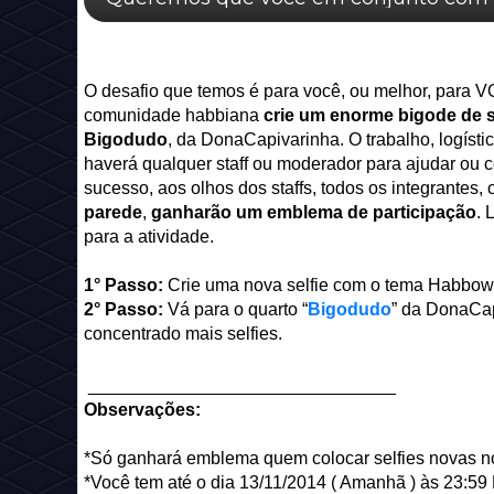
O desafio que temos é para você, ou melhor, para
comunidade habbiana
crie um enorme bigode
de
s
Bigodudo
, da DonaCapivarinha. O trabalho, logíst
haverá qualquer staff ou moderador para ajudar ou c
sucesso, aos olhos dos staffs, todos os integrantes, 
parede
,
ganharão um emblema de participação
. 
para a atividade.
1° Passo:
Crie uma nova selfie com o tema Habbow
2° Passo:
Vá para o quarto “
Bigodudo
” da DonaCap
concentrado mais selfies.
_______________________________
Observações:
*Só ganhará emblema quem colocar selfies novas no
*Você tem até o dia 13/11/2014 ( Amanhã ) às 23:5