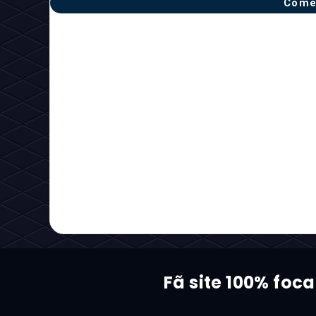
Come
Fã site 100% foc