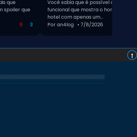
ais que
Você sabia que é possível criar um re
 spoiler que
funcional que mostra o horário de Bra
hotel com apenas um...
6
3
Por an4log
• 7/8/2026