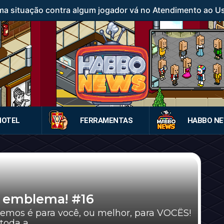
a situação contra algum jogador vá no Atendimento ao Usuá
HOTEL
FERRAMENTAS
HABBO N
m emblema! #16
 você, ou melhor, para VOCÊS!
da a ...